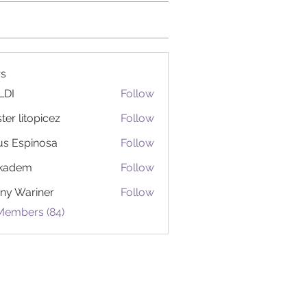
s
LDI
Follow
ter litopicez
Follow
itopicez
us Espinosa
Follow
ckadem
Follow
em
ny Wariner
Follow
 Members (84)