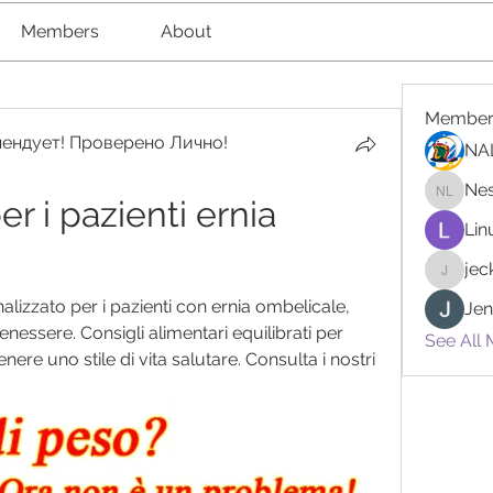
Members
About
Member
ендует! Проверено Лично!
NA
Nes
r i pazienti ernia 
Nester l
Lin
je
jeckad
alizzato per i pazienti con ernia ombelicale, 
Jen
enessere. Consigli alimentari equilibrati per 
See All
re uno stile di vita salutare. Consulta i nostri 