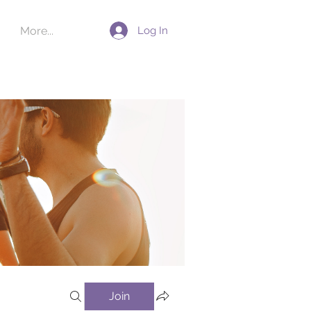
Log In
More...
Join