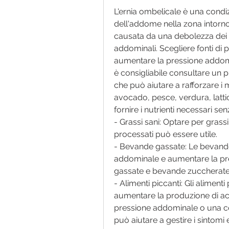
L'ernia ombelicale è una condizi
dell'addome nella zona intorno
causata da una debolezza dei m
addominali. Scegliere fonti di
aumentare la pressione addomin
è consigliabile consultare un pr
che può aiutare a rafforzare i
avocado, pesce, verdura, latti
fornire i nutrienti necessari s
- Grassi sani: Optare per grassi s
processati può essere utile.
- Bevande gassate: Le bevand
addominale e aumentare la pres
gassate e bevande zuccherate p
- Alimenti piccanti: Gli aliment
aumentare la produzione di ac
pressione addominale o una co
può aiutare a gestire i sintomi 