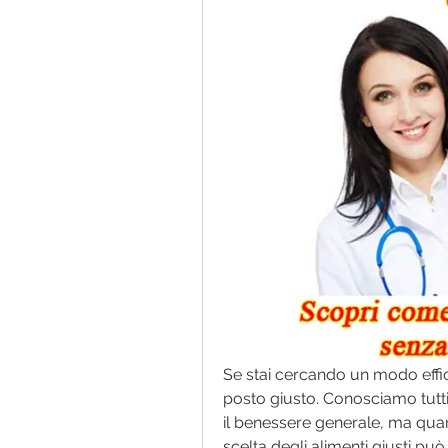
Se stai cercando un modo effica
posto giusto. Conosciamo tutti 
il benessere generale, ma quand
scelta degli alimenti giusti può 