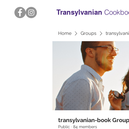
Transylvanian
Cookbo
Home
Groups
transylvan
transylvanian-book Grou
Public
·
84 members