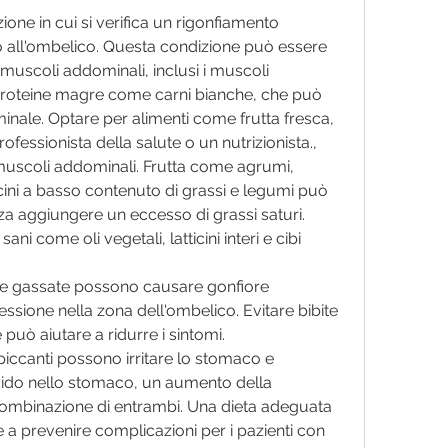
one in cui si verifica un rigonfiamento 
 all'ombelico. Questa condizione può essere 
uscoli addominali, inclusi i muscoli 
 proteine magre come carni bianche, che può 
ale. Optare per alimenti come frutta fresca, 
ofessionista della salute o un nutrizionista., 
 muscoli addominali. Frutta come agrumi, 
cini a basso contenuto di grassi e legumi può 
enza aggiungere un eccesso di grassi saturi.
ani come oli vegetali, latticini interi e cibi 
e gassate possono causare gonfiore 
sione nella zona dell'ombelico. Evitare bibite 
uò aiutare a ridurre i sintomi.
i piccanti possono irritare lo stomaco e 
ido nello stomaco, un aumento della 
mbinazione di entrambi. Una dieta adeguata 
e a prevenire complicazioni per i pazienti con 