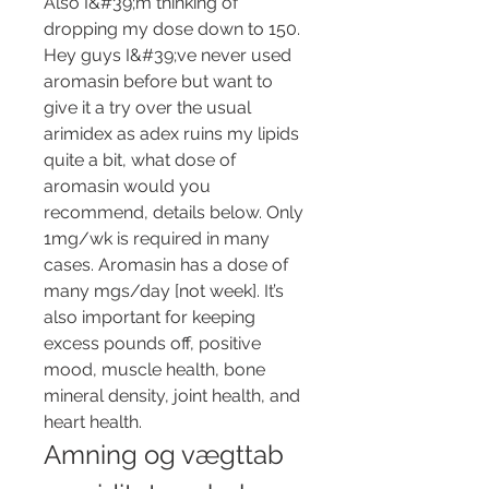
Also I&#39;m thinking of 
dropping my dose down to 150. 
Hey guys I&#39;ve never used 
aromasin before but want to 
give it a try over the usual 
arimidex as adex ruins my lipids 
quite a bit, what dose of 
aromasin would you 
recommend, details below. Only 
1mg/wk is required in many 
cases. Aromasin has a dose of 
many mgs/day [not week]. It’s 
also important for keeping 
excess pounds off, positive 
mood, muscle health, bone 
mineral density, joint health, and 
heart health. 
Amning og vægttab 