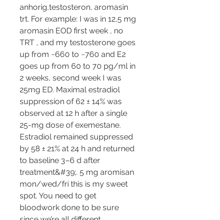
anhorig,testosteron, aromasin 
trt. For example: I was in 12,5 mg 
aromasin EOD first week , no 
TRT , and my testosterone goes 
up from ~660 to ~760 and E2 
goes up from 60 to 70 pg/ml in 
2 weeks, second week I was 
25mg ED. Maximal estradiol 
suppression of 62 ± 14% was 
observed at 12 h after a single 
25-mg dose of exemestane. 
Estradiol remained suppressed 
by 58 ± 21% at 24 h and returned 
to baseline 3–6 d after 
treatment&#39;. 5 mg aromisan 
mon/wed/fri this is my sweet 
spot. You need to get 
bloodwork done to be sure 
since we’re all different. 