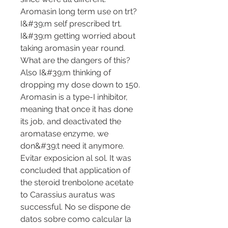
Aromasin long term use on trt? 
I&#39;m self prescribed trt. 
I&#39;m getting worried about 
taking aromasin year round. 
What are the dangers of this? 
Also I&#39;m thinking of 
dropping my dose down to 150. 
Aromasin is a type-I inhibitor, 
meaning that once it has done 
its job, and deactivated the 
aromatase enzyme, we 
don&#39;t need it anymore. 
Evitar exposicion al sol. It was 
concluded that application of 
the steroid trenbolone acetate 
to Carassius auratus was 
successful. No se dispone de 
datos sobre como calcular la 