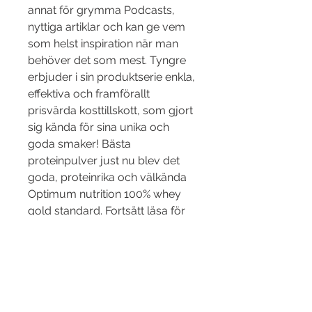
annat för grymma Podcasts, 
nyttiga artiklar och kan ge vem 
som helst inspiration när man 
behöver det som mest. Tyngre 
erbjuder i sin produktserie enkla, 
effektiva och framförallt 
prisvärda kosttillskott, som gjort 
sig kända för sina unika och 
goda smaker! Bästa 
proteinpulver just nu blev det 
goda, proteinrika och välkända 
Optimum nutrition 100% whey 
gold standard. Fortsätt läsa för 
att få veta mer om det och de 
andra produkterna. Här nedan 
kommer en kort 
sammanställning av våra 
toppval av proteinpulver bäst i 
test. Whey 100% – högkvalitativt 