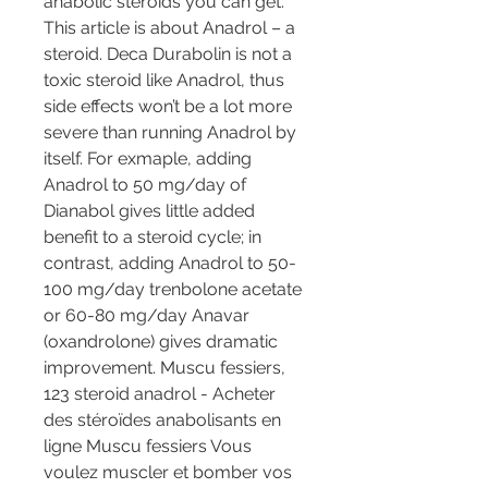
anabolic steroids you can get. 
This article is about Anadrol – a 
steroid. Deca Durabolin is not a 
toxic steroid like Anadrol, thus 
side effects won’t be a lot more 
severe than running Anadrol by 
itself. For exmaple, adding 
Anadrol to 50 mg/day of 
Dianabol gives little added 
benefit to a steroid cycle; in 
contrast, adding Anadrol to 50-
100 mg/day trenbolone acetate 
or 60-80 mg/day Anavar 
(oxandrolone) gives dramatic 
improvement. Muscu fessiers, 
123 steroid anadrol - Acheter 
des stéroïdes anabolisants en 
ligne Muscu fessiers Vous 
voulez muscler et bomber vos 