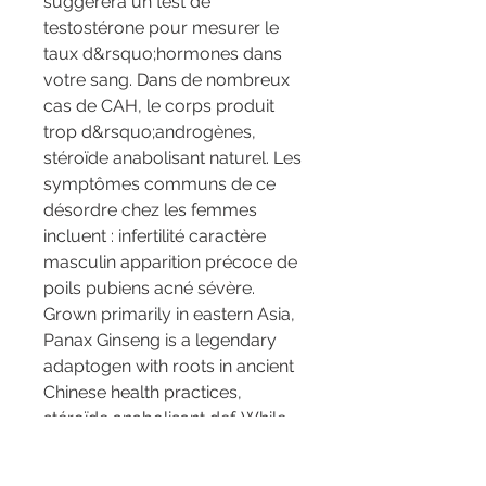
suggérera un test de 
testostérone pour mesurer le 
taux d&rsquo;hormones dans 
votre sang. Dans de nombreux 
cas de CAH, le corps produit 
trop d&rsquo;androgènes, 
stéroïde anabolisant naturel. Les 
symptômes communs de ce 
désordre chez les femmes 
incluent : infertilité caractère 
masculin apparition précoce de 
poils pubiens acné sévère. 
Grown primarily in eastern Asia, 
Panax Ginseng is a legendary 
adaptogen with roots in ancient 
Chinese health practices, 
stéroïde anabolisant def. While 
various Ginseng species share 
its name &amp; chemical 