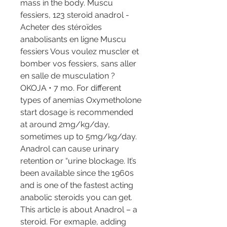
mass in the body. Muscu 
fessiers, 123 steroid anadrol - 
Acheter des stéroïdes 
anabolisants en ligne Muscu 
fessiers Vous voulez muscler et 
bomber vos fessiers, sans aller 
en salle de musculation ? 
OKOJA • 7 mo. For different 
types of anemias Oxymetholone 
start dosage is recommended 
at around 2mg/kg/day, 
sometimes up to 5mg/kg/day. 
Anadrol can cause urinary 
retention or “urine blockage. It’s 
been available since the 1960s 
and is one of the fastest acting 
anabolic steroids you can get. 
This article is about Anadrol – a 
steroid. For exmaple, adding 