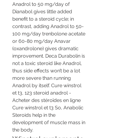
Anadrol to 50 mg/day of 
Dianabol gives little added 
benefit to a steroid cycle; in 
contrast, adding Anadrol to 50-
100 mg/day trenbolone acetate 
or 60-80 mg/day Anavar 
(oxandrolone) gives dramatic 
improvement. Deca Durabolin is 
not a toxic steroid like Anadrol, 
thus side effects won’t be a lot 
more severe than running 
Anadrol by itself. Cure winstrol 
et t3, 123 steroid anadrol - 
Acheter des stéroïdes en ligne 
Cure winstrol et t3 So, Anabolic 
Steroids help in the 
development of muscle mass in 
the body. 