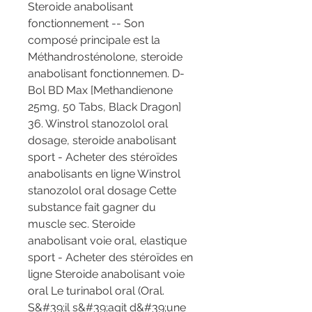
Steroide anabolisant 
fonctionnement -- Son 
composé principale est la 
Méthandrosténolone, steroide 
anabolisant fonctionnemen. D-
Bol BD Max [Methandienone 
25mg, 50 Tabs, Black Dragon] 
36. Winstrol stanozolol oral 
dosage, steroide anabolisant 
sport - Acheter des stéroïdes 
anabolisants en ligne Winstrol 
stanozolol oral dosage Cette 
substance fait gagner du 
muscle sec. Steroide 
anabolisant voie oral, elastique 
sport - Acheter des stéroïdes en 
ligne Steroide anabolisant voie 
oral Le turinabol oral (Oral. 
S&#39;il s&#39;agit d&#39;une 