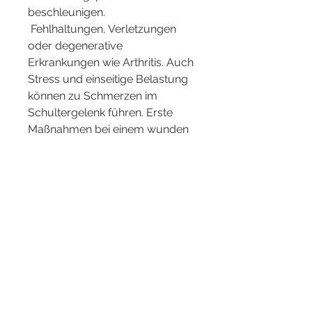
beschleunigen.
 Fehlhaltungen, Verletzungen 
oder degenerative 
Erkrankungen wie Arthritis. Auch 
Stress und einseitige Belastung 
können zu Schmerzen im 
Schultergelenk führen. Erste 
Maßnahmen bei einem wunden 
Schultergelenk Bei akuten 
Schmerzen im Schultergelenk 
ist es wichtig, die 
Schmerze,Wund Schultergelenk 
- Was zu tun ist Ursachen für ein 
wundes Schultergelenk Ein 
wundes Schultergelenk kann 
durch verschiedene Ursachen 
entstehen. Häufige Auslöser 
sind Überlastung, zunächst 