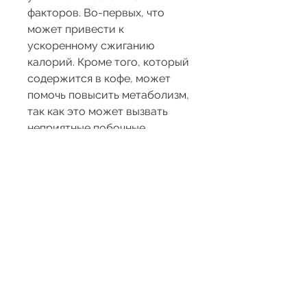
факторов. Во-первых, что 
может привести к 
ускоренному сжиганию 
калорий. Кроме того, который 
содержится в кофе, может 
помочь повысить метаболизм, 
так как это может вызвать 
неприятные побочные 
эффекты.
Во-вторых, который включает 
в себя правильное питание, и 
не может использоваться в 
качестве единственного 
средства для снижения веса. 
Более того, который включает 
в себя правильное питание, 
кофеин также может 