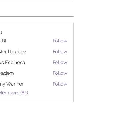
s
LDI
Follow
ter litopicez
Follow
itopicez
us Espinosa
Follow
ckadem
Follow
em
ny Wariner
Follow
Members (82)