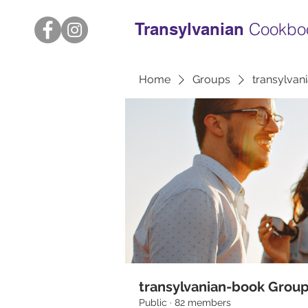
Transylvanian
Cookbo
Home
Groups
transylvan
transylvanian-book Grou
Public
·
82 members