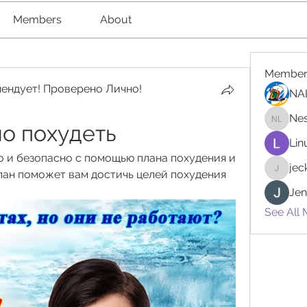
Members
About
Member
ендует! Проверено Лично!
NA
Nes
о похудеть
Nester l
Lin
о и безопасно с помощью плана похудения и 
je
лан поможет вам достичь целей похудения 
jeckad
Jen
See All 