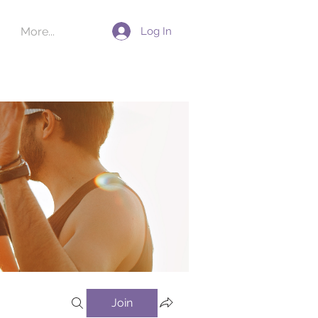
Log In
More...
Join