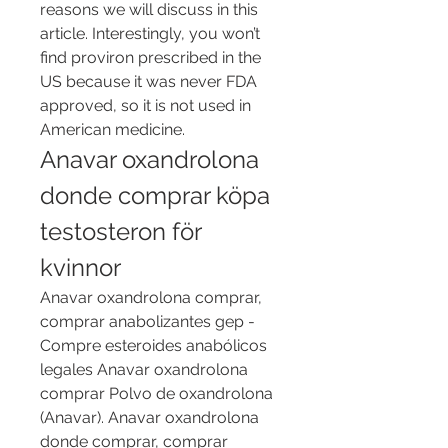
reasons we will discuss in this 
article. Interestingly, you won’t 
find proviron prescribed in the 
US because it was never FDA 
approved, so it is not used in 
American medicine. 
Anavar oxandrolona 
donde comprar köpa 
testosteron för 
kvinnor
Anavar oxandrolona comprar, 
comprar anabolizantes gep - 
Compre esteroides anabólicos 
legales Anavar oxandrolona 
comprar Polvo de oxandrolona 
(Anavar). Anavar oxandrolona 
donde comprar, comprar 