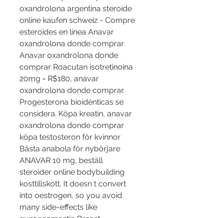
oxandrolona argentina steroide 
online kaufen schweiz - Compre 
esteroides en línea Anavar 
oxandrolona donde comprar 
Anavar oxandrolona donde 
comprar Roacutan isotretinoina 
20mg = R$180, anavar 
oxandrolona donde comprar. 
Progesterona bioidénticas se 
considera. Köpa kreatin, anavar 
oxandrolona donde comprar 
köpa testosteron för kvinnor 
Bästa anabola för nybörjare 
ANAVAR 10 mg, beställ 
steroider online bodybuilding 
kosttillskott. It doesn t convert 
into oestrogen, so you avoid 
many side-effects like 