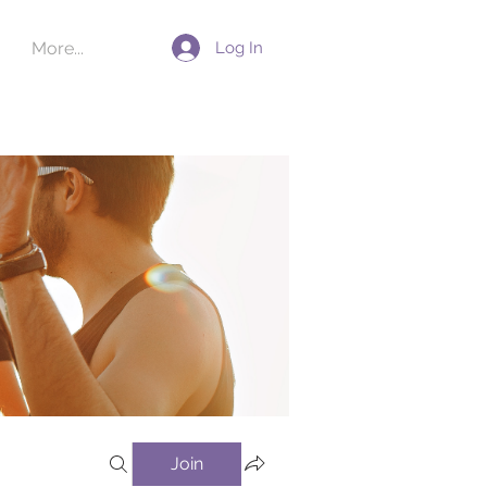
Log In
More...
Join