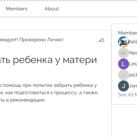
Members
About
Member
ендует! Проверено Лично!
NA
Nes
ть ребенка у матери 
Nester l
Lin
je
jeckad
помощь при попытке забрать ребенка у 
Jen
е, как подготовиться к процессу, а также 
See All 
ты и рекомендации.