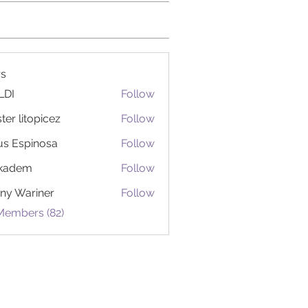
s
LDI
Follow
ter litopicez
Follow
itopicez
us Espinosa
Follow
ckadem
Follow
em
ny Wariner
Follow
Members (82)