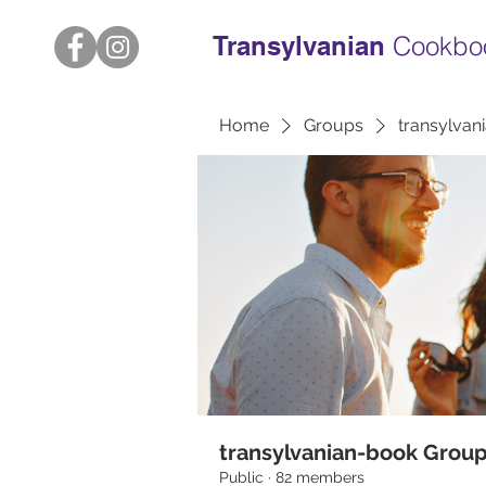
Transylvanian
Cookbo
Home
Groups
transylvan
transylvanian-book Grou
Public
·
82 members