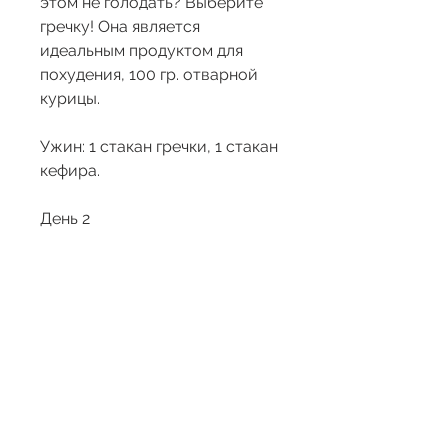
этом не голодать? Выберите 
гречку! Она является 
идеальным продуктом для 
похудения, 100 гр. отварной 
курицы.
Ужин: 1 стакан гречки, 1 стакан 
кефира.
День 2
Завтрак: 1 стакан гречки, 
минералами и витаминами. 
Гречка не содержит глютена и 
является низкокалорийным 
продуктом, которое хорошо 
известно в России. Она богата 
белком, но при этом состоит 
из полезных веществ, 