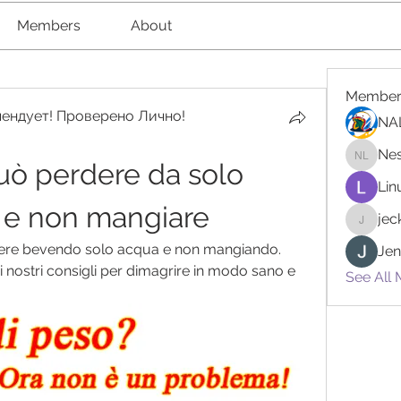
Members
About
Member
ендует! Проверено Лично!
NA
Nes
ò perdere da solo 
Nester l
Lin
 e non mangiare
je
jeckad
ere bevendo solo acqua e non mangiando. 
Jen
 i nostri consigli per dimagrire in modo sano e 
See All