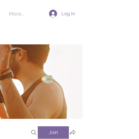
Log In
More...
Join