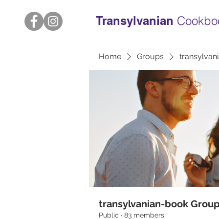
Transylvanian
Cookbo
Home
Groups
transylvan
transylvanian-book Grou
Public
·
83 members