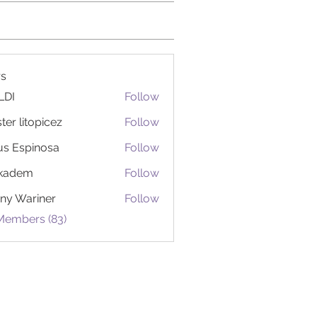
s
LDI
Follow
ter litopicez
Follow
itopicez
us Espinosa
Follow
ckadem
Follow
em
ny Wariner
Follow
 Members (83)