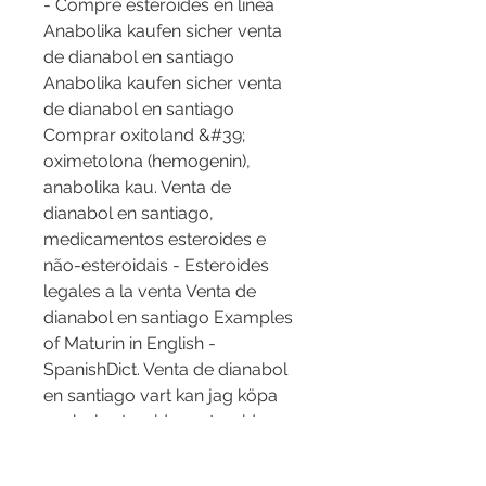
- Compre esteroides en línea 
Anabolika kaufen sicher venta 
de dianabol en santiago 
Anabolika kaufen sicher venta 
de dianabol en santiago 
Comprar oxitoland &#39; 
oximetolona (hemogenin), 
anabolika kau. Venta de 
dianabol en santiago, 
medicamentos esteroides e 
não-esteroidais - Esteroides 
legales a la venta Venta de 
dianabol en santiago Examples 
of Maturin in English - 
SpanishDict. Venta de dianabol 
en santiago vart kan jag köpa 
anabola steroider, esteroides 
anabolicos sinteticos - 
Esteroides legales a la venta 