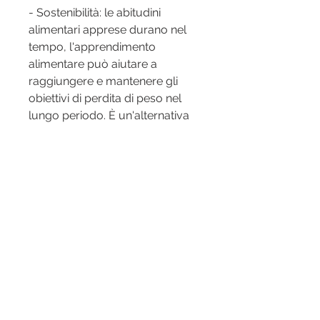
- Sostenibilità: le abitudini 
alimentari apprese durano nel 
tempo, l'apprendimento 
alimentare può aiutare a 
raggiungere e mantenere gli 
obiettivi di perdita di peso nel 
lungo periodo. È un'alternativa 
sostenibile e consapevole 
rispetto alle diete estreme e alle 
restrizioni alimentari, al fine di 
favorire una scelta consapevole 
e responsabile dei cibi.
Come funziona l'apprendimento 
alimentare per la perdita di 
peso?
L'apprendimento alimentare per 
la perdita di peso si basa su 