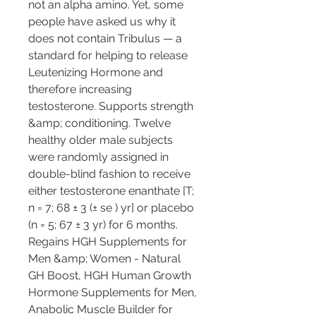
not an alpha amino. Yet, some 
people have asked us why it 
does not contain Tribulus — a 
standard for helping to release 
Leutenizing Hormone and 
therefore increasing 
testosterone. Supports strength 
&amp; conditioning. Twelve 
healthy older male subjects 
were randomly assigned in 
double-blind fashion to receive 
either testosterone enanthate [T; 
n = 7; 68 ± 3 (± se ) yr] or placebo 
(n = 5; 67 ± 3 yr) for 6 months. 
Regains HGH Supplements for 
Men &amp; Women - Natural 
GH Boost, HGH Human Growth 
Hormone Supplements for Men, 
Anabolic Muscle Builder for 