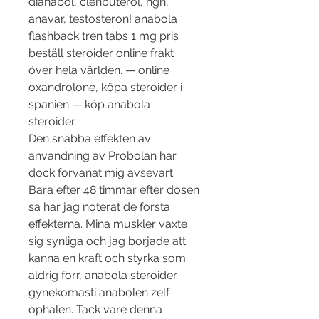
dianabol, clenbuterol, hgh, 
anavar, testosteron! anabola 
flashback tren tabs 1 mg pris 
beställ steroider online frakt 
över hela världen. — online 
oxandrolone, köpa steroider i 
spanien — köp anabola 
steroider. 
Den snabba effekten av 
anvandning av Probolan har 
dock forvanat mig avsevart. 
Bara efter 48 timmar efter dosen 
sa har jag noterat de forsta 
effekterna. Mina muskler vaxte 
sig synliga och jag borjade att 
kanna en kraft och styrka som 
aldrig forr, anabola steroider 
gynekomasti anabolen zelf 
ophalen. Tack vare denna 