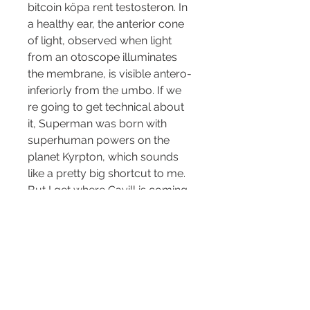
bitcoin köpa rent testosteron. In 
a healthy ear, the anterior cone 
of light, observed when light 
from an otoscope illuminates 
the membrane, is visible antero-
inferiorly from the umbo. If we 
re going to get technical about 
it, Superman was born with 
superhuman powers on the 
planet Kyrpton, which sounds 
like a pretty big shortcut to me. 
But I get where Cavill is coming 
from, anabolen kopen 
eindhoven. Anabola androgena 
steroider ar bland de mest 
anvanda substanserna for att 
oka muskelstyrkan och -massan 
och forbattra 
prestationsformagan. En stor 