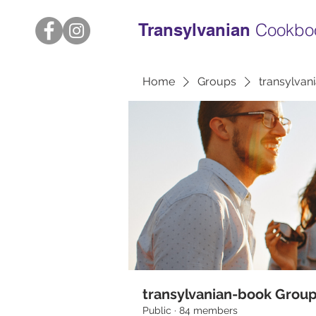
Transylvanian
Cookbo
Home
Groups
transylvan
transylvanian-book Grou
Public
·
84 members