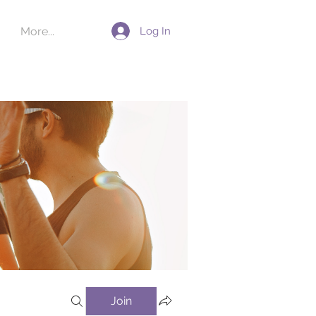
Log In
More...
Join