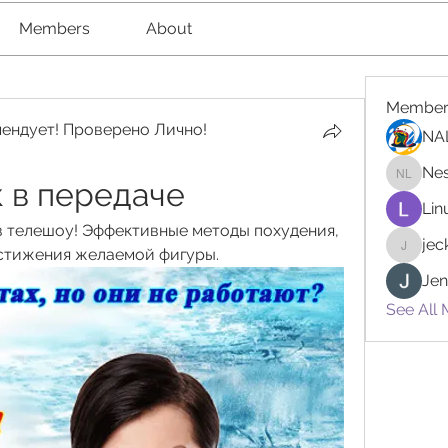
Members
About
Member
ендует! Проверено Лично!
NA
Nes
 в передаче
Nester l
Lin
в телешоу! Эффективные методы похудения, 
je
остижения желаемой фигуры.
jeckad
Jen
See All