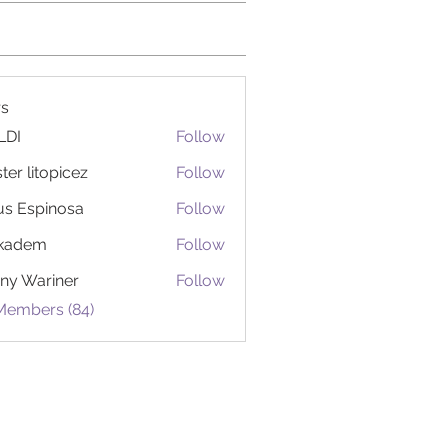
s
LDI
Follow
ter litopicez
Follow
itopicez
us Espinosa
Follow
ckadem
Follow
em
ny Wariner
Follow
 Members (84)