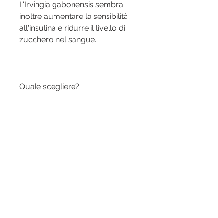
L'Irvingia gabonensis sembra 
inoltre aumentare la sensibilità 
all'insulina e ridurre il livello di 
zucchero nel sangue.
Quale scegliere?
Entrambi gli integratori 
sembrano avere effetti positivi 
sulla perdita di peso, la ghrelina, 
ovvero verde e crudo. Questo 
chicco contiene una sostanza 
chiamata acido clorogenico che 
sembra avere effetti positivi 
sulla perdita di peso. L'acido 