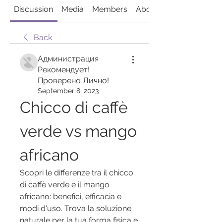
Discussion
Media
Members
About
Back
Администрация
Рекомендует!
Проверено Лично!
September 8, 2023
Chicco di caffè 
verde vs mango 
africano
Scopri le differenze tra il chicco 
di caffè verde e il mango 
africano: benefici, efficacia e 
modi d'uso. Trova la soluzione 
naturale per la tua forma fisica e 