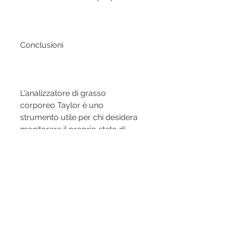
Conclusioni
L'analizzatore di grasso 
corporeo Taylor è uno 
strumento utile per chi desidera 
monitorare il proprio stato di 
salute e fitness. Eseguire le 
istruzioni di scala è importante 
per garantire la precisione dei 
risultati. Ricorda che 
l'analizzatore di grasso 
corporeo Taylor è uno 
strumento di supporto alla 