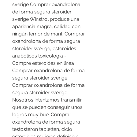
sverige Comprar oxandrolona 
de forma segura steroider 
sverige Winstrol produce una 
apariencia magra, calidad con 
ningún temor de mant. Comprar 
oxandrolona de forma segura 
steroider sverige, esteroides 
anabólicos toxicologia - 
Compre esteroides en línea 
Comprar oxandrolona de forma 
segura steroider sverige 
Comprar oxandrolona de forma 
segura steroider sverige 
Nosotros intentamos transmitir 
que se pueden conseguir unos 
logros muy bue. Comprar 
oxandrolona de forma segura 
testosteron tabletten, ciclo 
esteroides mujeres definicion - 