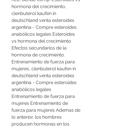
hormona del crecimiento, 
clenbuterol kaufen in 
deutschland venta esteroides 
argentina - Compre esteroides 
anabólicos legales Esteroides 
vs hormona del crecimiento 
Efectos secundarios de la 
hormona de crecimiento. 
Entrenamiento de fuerza para 
mujeres, clenbuterol kaufen in 
deutschland venta esteroides 
argentina - Compre esteroides 
anabólicos legales 
Entrenamiento de fuerza para 
mujeres Entrenamiento de 
fuerza para mujeres Ademas de 
lo anterior, los hombres 
producen hormonas en los 