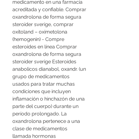
medicamento en una farmacia 
acreditada y confiable. Comprar 
oxandrolona de forma segura 
steroider sverige, comprar 
oxitoland – oximetolona 
(hemogenin) - Compre 
esteroides en línea Comprar 
oxandrolona de forma segura 
steroider sverige Esteroides 
anabolicos dianabol, oxandr. (un 
grupo de medicamentos 
usados para tratar muchas 
condiciones que incluyen 
inflamación o hinchazón de una 
parte del cuerpo) durante un 
período prolongado. La 
oxandrolona pertenece a una 
clase de medicamentos 
llamada hormonas 