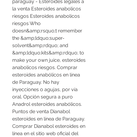
paraguay - Esteroides legales a 
la venta Esteroides anabolicos 
riesgos Esteroides anabolicos 
riesgos Who 
doesn&amp;rsquo;t remember 
the &amp;ldquo;super-
solvent&amp;rdquo; and 
&amp;ldquo;kits&amp;rdquo; to 
make your own juice, esteroides 
anabolicos riesgos. Comprar 
esteroides anabólicos en línea 
de Paraguay. No hay 
inyecciones o agujas, por vía 
oral. Opción segura a puro 
Anadrol esteroides anabólicos. 
Puntos de venta Dianabol 
esteroides en línea de Paraguay. 
Comprar Dianabol esteroides en 
línea en el sitio web oficial del 