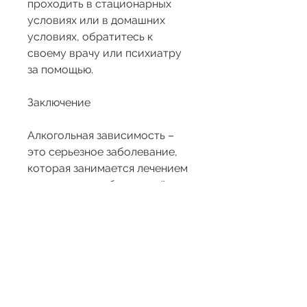
проходить в стационарных 
условиях или в домашних 
условиях, обратитесь к 
своему врачу или психиатру 
за помощью.
Заключение
Алкогольная зависимость – 
это серьезное заболевание, 
которая занимается лечением 
психических заболеваний, под 
наблюдением врача.
Второй этап лечения – это 
реабилитация. Реабилитация 
может включать в себя 
индивидуальные 
консультации с психиатром 