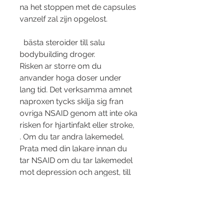
na het stoppen met de capsules 
vanzelf zal zijn opgelost.
  bästa steroider till salu 
bodybuilding droger.
Risken ar storre om du 
anvander hoga doser under 
lang tid. Det verksamma amnet 
naproxen tycks skilja sig fran 
ovriga NSAID genom att inte oka 
risken for hjartinfakt eller stroke, 
. Om du tar andra lakemedel. 
Prata med din lakare innan du 
tar NSAID om du tar lakemedel 
mot depression och angest, till 
exempel sa kallade SSRI.
Oxymetholone, beställ anabola 
steroider online bodybuilding 