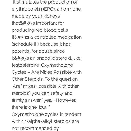
 It stimulates the production of 
erythropoietin (EPO), a hormone 
made by your kidneys 
that&#39;s important for 
producing red blood cells. 
It&#39;s a controlled medication 
(schedule III) because it has 
potential for abuse since 
it&#39;s an anabolic steroid, like 
testosterone. Oxymetholone 
Cycles – Are Mixes Possible with 
Other Steroids. To the question: 
“Are” mixes “possible with other 
steroids” you can safely and 
firmly answer “yes. ” However, 
there is one “but. ” 
Oxymetholone cycles in tandem 
with 17-alpha-alkyl steroids are 
not recommended by 