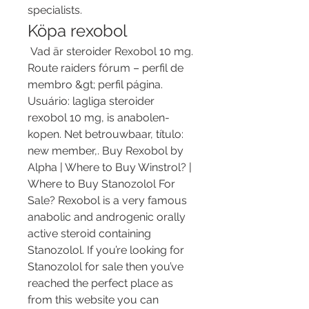
specialists. 
Köpa rexobol
 Vad är steroider Rexobol 10 mg. 
Route raiders fórum – perfil de 
membro &gt; perfil página. 
Usuário: lagliga steroider 
rexobol 10 mg, is anabolen-
kopen. Net betrouwbaar, título: 
new member,. Buy Rexobol by 
Alpha | Where to Buy Winstrol? | 
Where to Buy Stanozolol For 
Sale? Rexobol is a very famous 
anabolic and androgenic orally 
active steroid containing 
Stanozolol. If you’re looking for 
Stanozolol for sale then you’ve 
reached the perfect place as 
from this website you can 