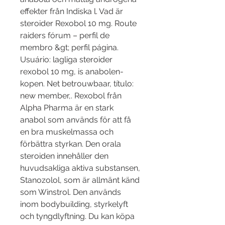
effekter från Indiska l. Vad är 
steroider Rexobol 10 mg. Route 
raiders fórum – perfil de 
membro &gt; perfil página. 
Usuário: lagliga steroider 
rexobol 10 mg, is anabolen-
kopen. Net betrouwbaar, título: 
new member,. Rexobol från 
Alpha Pharma är en stark 
anabol som används för att få 
en bra muskelmassa och 
förbättra styrkan. Den orala 
steroiden innehåller den 
huvudsakliga aktiva substansen, 
Stanozolol, som är allmänt känd 
som Winstrol. Den används 
inom bodybuilding, styrkelyft 
och tyngdlyftning. Du kan köpa 