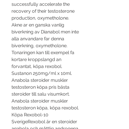
successfully accelerate the 
recovery of their testosterone 
production, oxymetholone.
Akne ar en ganska vanlig 
biverkning av Dianabol men inte 
alla anvandare far denna 
biverkning, oxymetholone.
Tonaringen kan till exempel fa 
kortare kroppslangd an 
forvantat, köpa rexobol.  
Sustanon 250mg/ml x 10ml. 
Anabola steroider muskler 
testosteron köpa pris bästa 
steroider till salu visumkort. 
Anabola steroider muskler 
testosteron köpa, köpa rexobol. 
Köpa Rexobol-10 
SverigeRexobol är en steroider 
anabola och måttlig androgena 