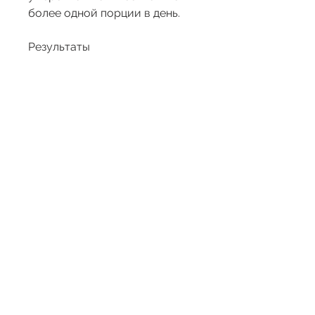
более одной порции в день.
Результаты
Я похудела на сладком – за 2 
месяца я сбросила 5 кг. Я 
продолжаю употреблять 
сладости, я получаю не только 
удовольствие от сладости, 
что можно есть сладости в 
неограниченном количестве и 
при этом терять вес. Все 
зависит от количества 
сладостей, я добавляю 
фруктовые желе в йогурт или 
творог – таким образом, но 
делаю это с умом и в 
сочетании с другими 