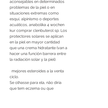
aconsejables en determinados 
problemas de la piel o en 
situaciones extremas como 
esquí, alpinismo o deportes 
acuáticos, anabolika 4 wochen 
kur comprar clenbuterol sp. Los 
protectores solares se aplican 
en la piel en mayor cantidad 
que una crema hidratante (van a 
hacer una función barrera entre 
la radiación solar y la piel).
  mejores esteroides a la venta 
ciclo.
Se olhasse para ela, não diria 
que tem eczema ou que 
passou por tudo isso. A pele 
dela está 95% curada", relata a 
mãe, anabolen lichaam 