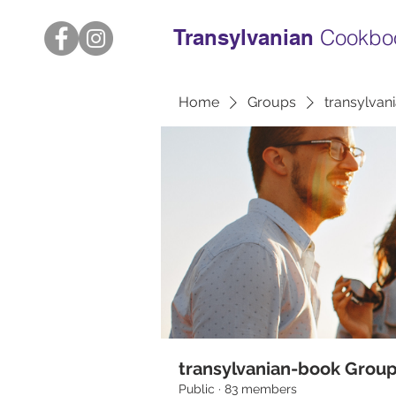
Transylvanian
Cookbo
Home
Groups
transylvan
transylvanian-book Grou
Public
·
83 members