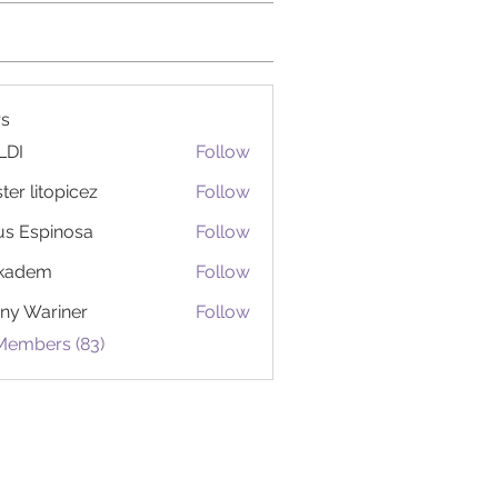
s
LDI
Follow
ter litopicez
Follow
itopicez
us Espinosa
Follow
ckadem
Follow
em
ny Wariner
Follow
 Members (83)