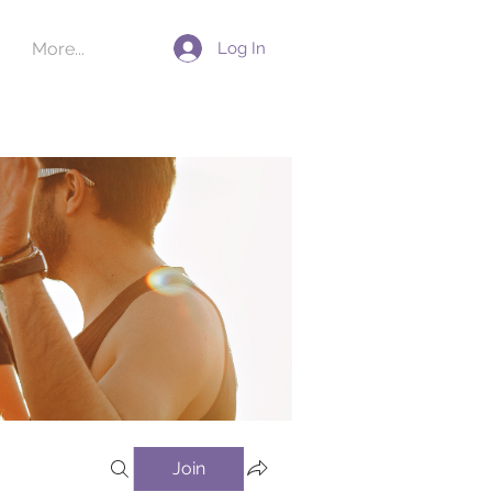
Log In
More...
Join