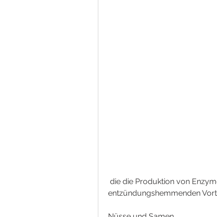
 die die Produktion von Enzymen hemmen können, um von den 
entzündungshemmenden Vorteil
Nüsse und Samen