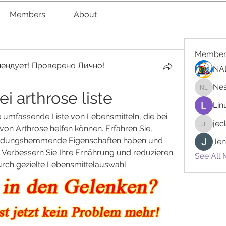
Members
About
Member
ендует! Проверено Лично!
NA
Nes
i arthrose liste
Nester l
Lin
e umfassende Liste von Lebensmitteln, die bei 
je
n Arthrose helfen können. Erfahren Sie, 
jeckad
ndungshemmende Eigenschaften haben und 
Jen
 Verbessern Sie Ihre Ernährung und reduzieren 
See All
urch gezielte Lebensmittelauswahl.