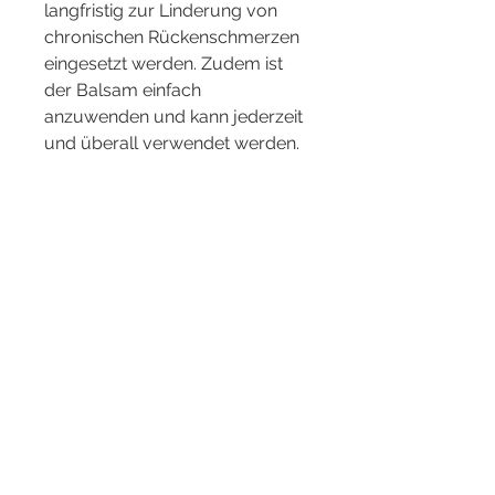
langfristig zur Linderung von 
chronischen Rückenschmerzen 
eingesetzt werden. Zudem ist 
der Balsam einfach 
anzuwenden und kann jederzeit 
und überall verwendet werden.
Wann sollte Sterne Balsam nicht 
angewendet werden?
Sterne Balsam sollte nicht 
angewendet werden, 
schmerzlindernd und 
durchblutungsfördernd. Die 
einfache Anwendung und die 
gute Verträglichkeit machen 
Sterne Balsam zu einer 