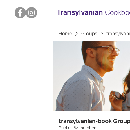
Transylvanian
Cookbo
Home
Groups
transylvan
transylvanian-book Grou
Public
·
82 members