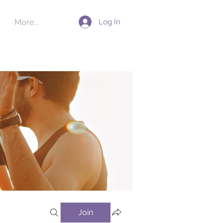
Log In
More...
Join