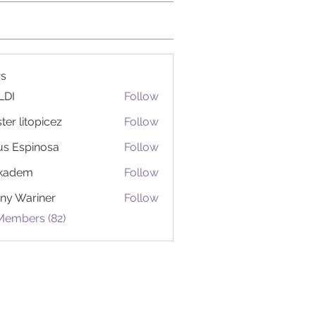
s
LDI
Follow
ter litopicez
Follow
itopicez
us Espinosa
Follow
ckadem
Follow
em
ny Wariner
Follow
Members (82)