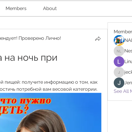
Members
About
Member
ендует! Проверено Лично!
NA
Nes
 на ночь при 
Nester l
Lin
je
jeckad
й пищей: получите информацию о том, как 
Jen
достичь потребной вам весовой категории.
See All 