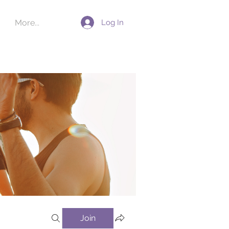
Log In
More...
Join