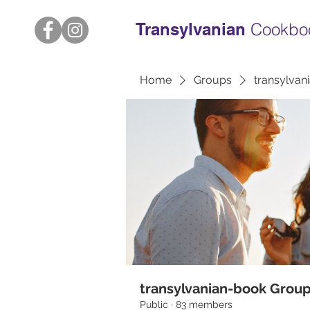
Transylvanian
Cookbo
Home
Groups
transylvan
transylvanian-book Grou
Public
·
83 members