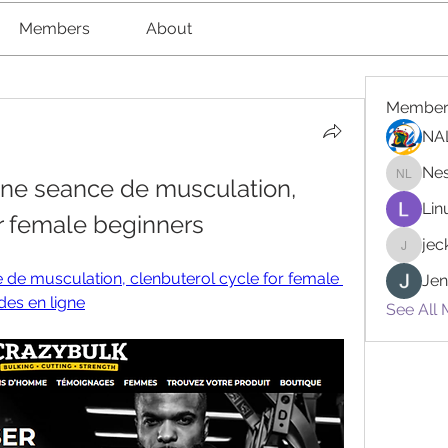
Members
About
Member
NA
Nes
e seance de musculation, 
Nester l
Lin
or female beginners
je
jeckad
e musculation, clenbuterol cycle for female 
Jen
des en ligne
See All