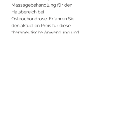
Massagebehandlung für den 
Halsbereich bei 
Osteochondrose. Erfahren Sie 
den aktuellen Preis für diese 
therapeutische Anwendung und 
entdecken Sie, wie sie Ihnen bei 
der Linderung von Schmerzen 
und Verspannungen helfen kann.
Massage des Halsbereiches mit 
Osteochondrose Preis Die 
Massage des Halsbereiches 
kann eine effektive Methode zur 
Linderung von Schmerzen und 
Verspannungen bei 
Osteochondrose sein. Diese 
Erkrankung betr 
0
0
Write a comment...