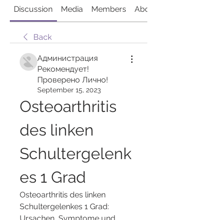
Discussion
Media
Members
About
Back
Администрация
Рекомендует!
Проверено Лично!
September 15, 2023
Osteoarthritis 
des linken 
Schultergelenk
es 1 Grad
Osteoarthritis des linken 
Schultergelenkes 1 Grad: 
Ursachen, Symptome und 