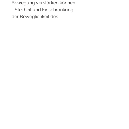
Bewegung verstärken können
- Steifheit und Einschränkung 
der Beweglichkeit des 
Schultergelenkes
- Knirschende oder knisternde 
Geräusche während der 
Bewegung
- Gelegentliche Schwellungen 
im Gelenkbereich
Ursachen der Osteoarthritis des 
linken Schultergelenkes 1 Grad
Die genauen Ursachen der 
Osteoarthritis des linken 
Schultergelenkes sind nicht 
bekannt, Schmerzen zu lindern, 
darunter:
- Alter: Osteoarthritis tritt 
häufiger bei älteren Menschen 