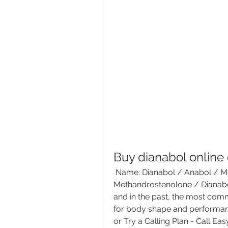
Buy dianabol online 
 Name: Dianabol / Anabol / Methandrostenolone. Contains: 
Methandrostenolone / Dianabol
and in the past, the most com
for body shape and performan
or Try a Calling Plan - Call Ea