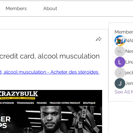
Members
About
Member
NA
Nes
credit card, alcool musculation
Nester l
Lin
d, alcool musculation - Acheter des stéroïdes 
je
jeckad
Jen
See All 