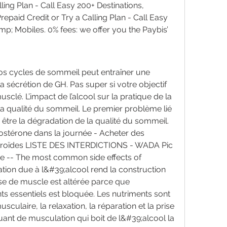
ling Plan - Call Easy 200+ Destinations, 
paid Credit or Try a Calling Plan - Call Easy 
p; Mobiles. 0% fees: we offer you the Paybis’ 
vos cycles de sommeil peut entraîner une 
 sécrétion de GH. Pas super si votre objectif 
sclé. L’impact de l’alcool sur la pratique de la 
a qualité du sommeil. Le premier problème lié 
être la dégradation de la qualité du sommeil. 
tostérone dans la journée - Acheter des 
stéroïdes LISTE DES INTERDICTIONS - WADA Pic 
ée -- The most common side effects of 
on due à l&#39;alcool rend la construction 
rise de muscle est altérée parce que 
s essentiels est bloquée. Les nutriments sont 
culaire, la relaxation, la réparation et la prise 
uant de musculation qui boit de l&#39;alcool la 