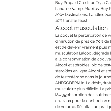
Buy Prepaid Credit or Try a Cal
Landline &amp; Mobiles. Buy Pre
200+ Destinations, Landline &am
10% transfer fees! 
Alcool musculation
L’alcool et la perturbation de 
diminution de près de 70% de la
est de devenir vraiment plus mu
musculation L’alcool dégrade l
à la consommation d’alcool va 
Alcool et stéroïdes, pic de tes
stéroïdes en ligne Alcool et 
de testostérone dans la journ
ANDRODERM in. La déshydratati
musculaire plus difficile. La p
l&#39;absorption des nutriment
cruciaux pour la contraction mus
de volume. Résultat, un pratiq