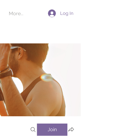
Log In
More...
Join