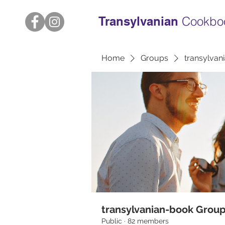
Transylvanian
Cookbo
Home
Groups
transylvan
transylvanian-book Grou
Public
·
82 members