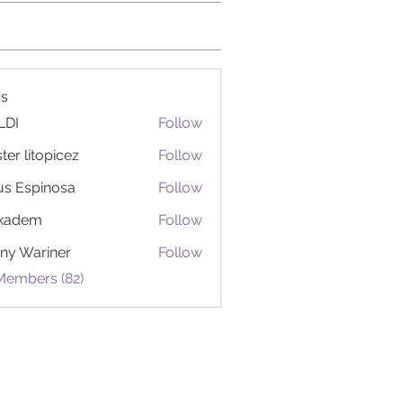
s
LDI
Follow
ter litopicez
Follow
itopicez
us Espinosa
Follow
ckadem
Follow
em
ny Wariner
Follow
Members (82)