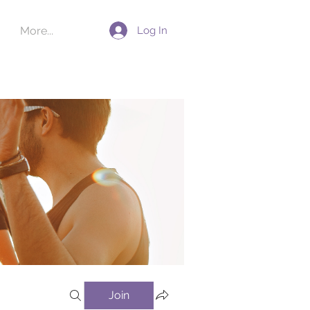
Log In
More...
Join