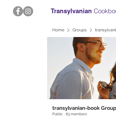
Transylvanian
Cookbo
Home
Groups
transylvan
transylvanian-book Grou
Public
·
83 members