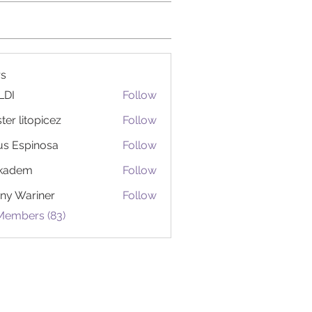
s
LDI
Follow
ter litopicez
Follow
itopicez
us Espinosa
Follow
ckadem
Follow
em
ny Wariner
Follow
 Members (83)