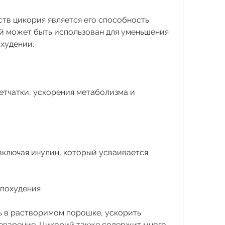
тв цикория является его способность 
й может быть использован для уменьшения 
охудении.
тчатки, ускорения метаболизма и 
ключая инулин, который усваивается 
 похудения
 в растворимом порошке, ускорить 
еварение. Цикорий также содержит много 