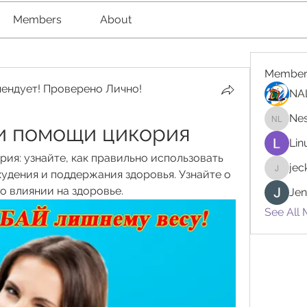
Members
About
Member
ендует! Проверено Лично!
NA
Nes
и помощи цикория
Nester l
Lin
ия: узнайте, как правильно использовать 
je
удения и поддержания здоровья. Узнайте о 
jeckad
о влиянии на здоровье.
Jen
See All