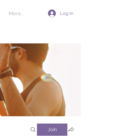
Log In
More...
Join