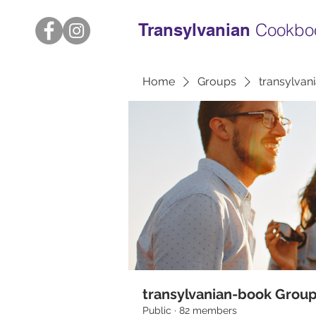
Transylvanian
Cookbo
Home
Groups
transylvan
transylvanian-book Grou
Public
·
82 members