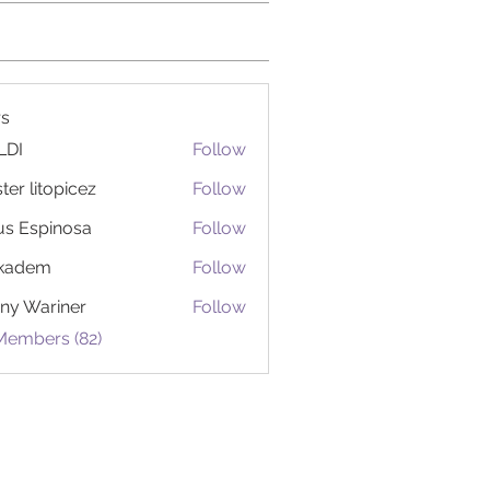
s
LDI
Follow
ter litopicez
Follow
itopicez
us Espinosa
Follow
ckadem
Follow
em
ny Wariner
Follow
Members (82)