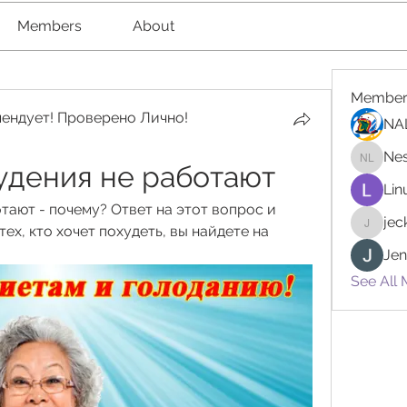
Members
About
Member
ендует! Проверено Лично!
NA
Nes
удения не работают
Nester l
Lin
тают - почему? Ответ на этот вопрос и 
je
ех, кто хочет похудеть, вы найдете на 
jeckad
Jen
See All 