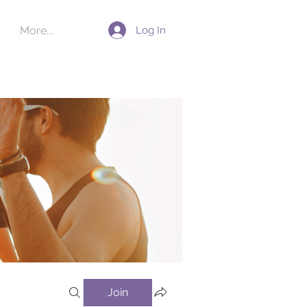
Log In
More...
Join