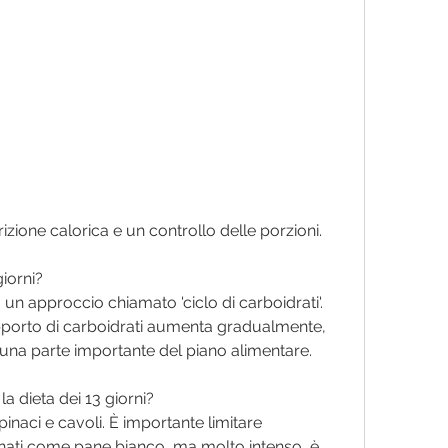
rizione calorica e un controllo delle porzioni.
iorni?
u un approccio chiamato 'ciclo di carboidrati'. 
'apporto di carboidrati aumenta gradualmente, 
una parte importante del piano alimentare.
a dieta dei 13 giorni?
pinaci e cavoli. È importante limitare 
finati come pane bianco, ma molto intenso, è 