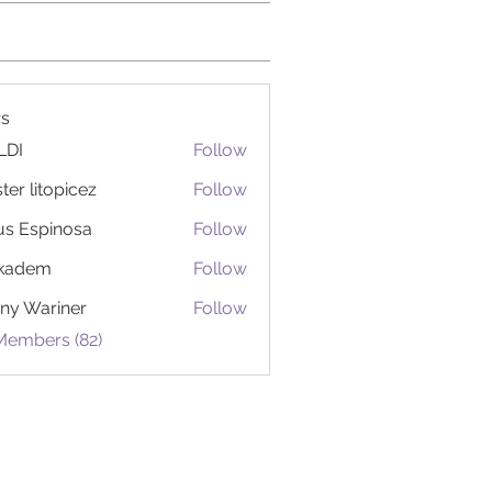
s
LDI
Follow
ter litopicez
Follow
itopicez
us Espinosa
Follow
ckadem
Follow
em
ny Wariner
Follow
Members (82)