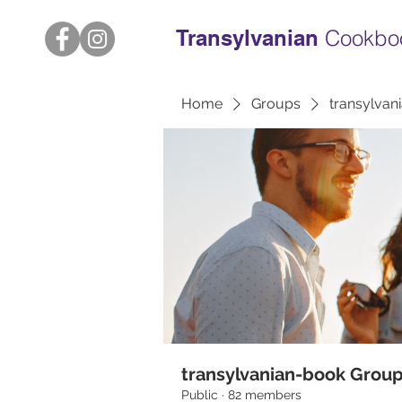
Transylvanian
Cookbo
Home
Groups
transylvan
transylvanian-book Grou
Public
·
82 members