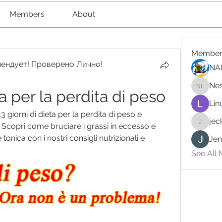
Members
About
Member
ендует! Проверено Лично!
NA
Nes
ta per la perdita di peso
Nester l
Lin
giorni di dieta per la perdita di peso e 
je
ss. Scopri come bruciare i grassi in eccesso e 
jeckad
tonica con i nostri consigli nutrizionali e 
Jen
See All 