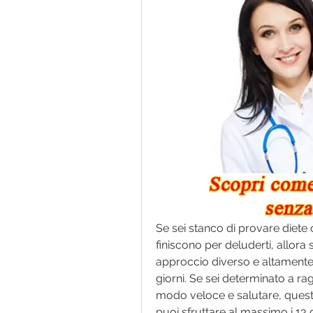
Se sei stanco di provare diete 
finiscono per deluderti, allora 
approccio diverso e altamente ef
giorni. Se sei determinato a rag
modo veloce e salutare, questo
puoi sfruttare al massimo i 13 g