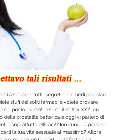
ronti a scoprire tutti i segreti dei rimedi popolari 
iete stufi dei soliti farmaci e volete provare 
e nel posto giusto! Io sono il dottor XYZ, un 
della prostatite batterica e oggi vi parlerò di 
enti e soprattutto efficaci! Non vuoi più passare 
derti la tua vita sessuale al massimo? Allora 
 e scopri come liberarti dalla fastidiosa 