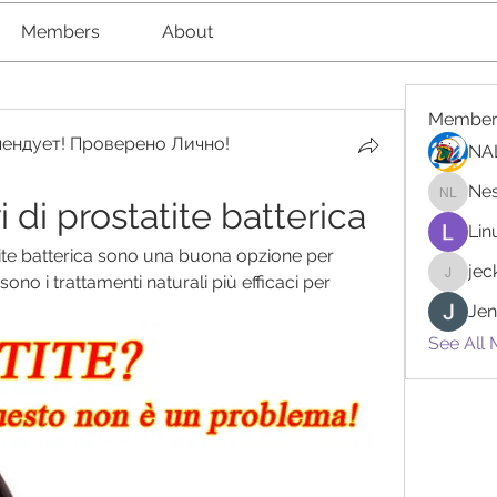
Members
About
Member
ендует! Проверено Лично!
NA
Nes
 di prostatite batterica
Nester l
Lin
tite batterica sono una buona opzione per 
je
 sono i trattamenti naturali più efficaci per 
jeckad
Jen
See All