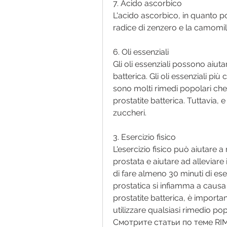
7. Acido ascorbico
L'acido ascorbico, in quanto potr
radice di zenzero e la camomil
6. Oli essenziali
Gli oli essenziali possono aiutar
batterica. Gli oli essenziali più 
sono molti rimedi popolari che 
prostatite batterica. Tuttavia, e
zuccheri.
3. Esercizio fisico
L'esercizio fisico può aiutare a
prostata e aiutare ad alleviare i
di fare almeno 30 minuti di eserc
prostatica si infiamma a causa d
prostatite batterica, è importa
utilizzare qualsiasi rimedio pop
Смотрите статьи по теме RI