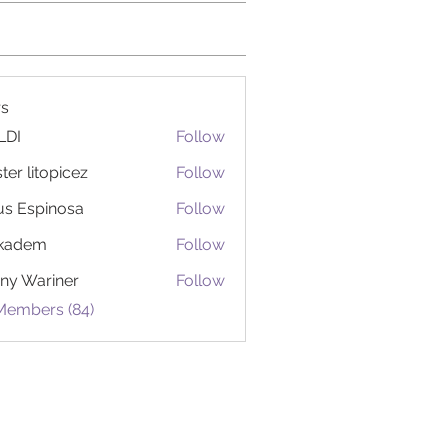
s
LDI
Follow
ter litopicez
Follow
itopicez
us Espinosa
Follow
ckadem
Follow
em
ny Wariner
Follow
 Members (84)