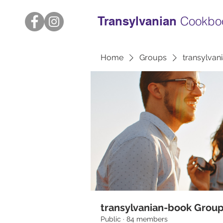
Transylvanian
Cookbo
Home
Groups
transylvan
transylvanian-book Grou
Public
·
84 members