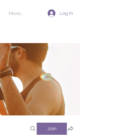
Log In
More...
Join