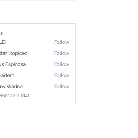
s
LDI
Follow
ter litopicez
Follow
itopicez
us Espinosa
Follow
ckadem
Follow
em
ny Wariner
Follow
 Members (84)