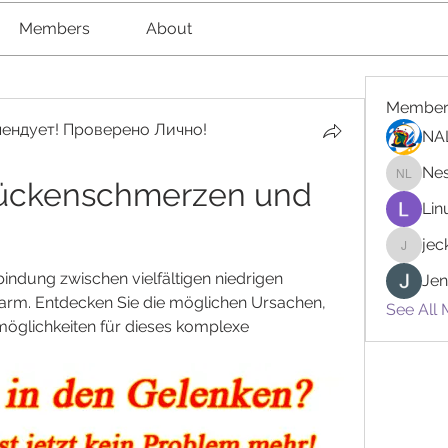
Members
About
Member
ендует! Проверено Лично!
NA
Nes
Rückenschmerzen und 
Nester l
Lin
je
jeckad
bindung zwischen vielfältigen niedrigen 
Jen
m. Entdecken Sie die möglichen Ursachen, 
See All
lichkeiten für dieses komplexe 