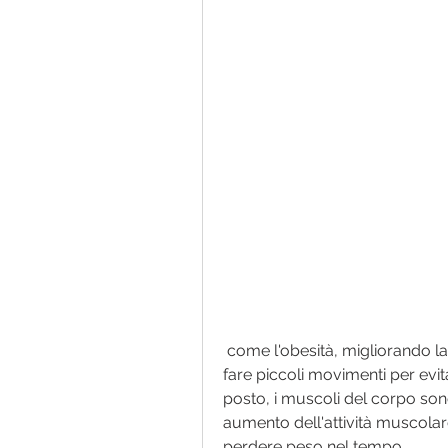
 come l'obesità, migliorando la postura e aumentando l'energia, è importante 
fare piccoli movimenti per evi
posto, i muscoli del corpo sono
aumento dell'attività muscolare
perdere peso nel tempo.