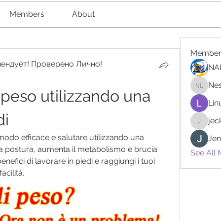
Members
About
Member
ендует! Проверено Лично!
NA
Nes
peso utilizzando una 
Nester l
Lin
di
je
jeckad
do efficace e salutare utilizzando una 
Jen
 tua postura, aumenta il metabolismo e brucia 
See All 
enefici di lavorare in piedi e raggiungi i tuoi 
acilità.