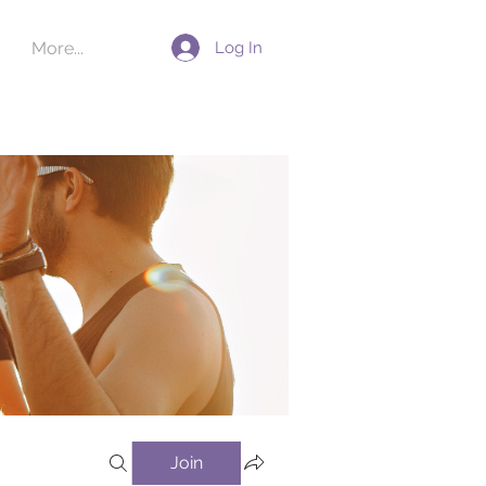
Log In
More...
Join