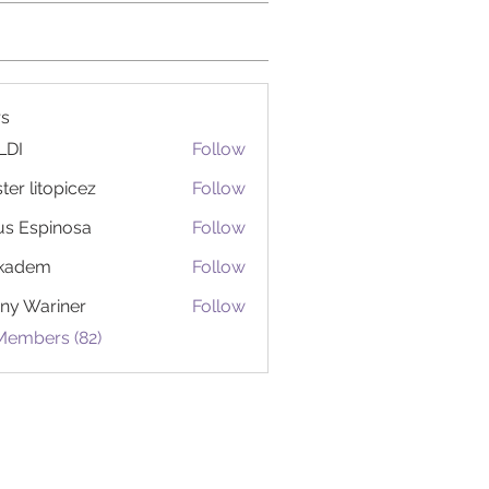
s
LDI
Follow
ter litopicez
Follow
itopicez
us Espinosa
Follow
ckadem
Follow
em
ny Wariner
Follow
Members (82)