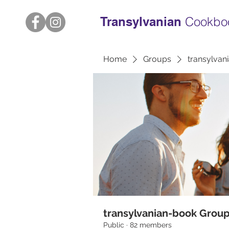
Transylvanian
Cookbo
Home
Groups
transylvan
transylvanian-book Grou
Public
·
82 members