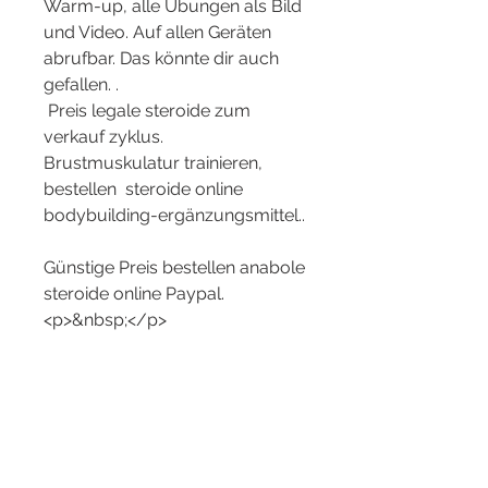
Warm-up, alle Übungen als Bild 
und Video. Auf allen Geräten 
abrufbar. Das könnte dir auch 
gefallen. .
 Preis legale steroide zum 
verkauf zyklus.
Brustmuskulatur trainieren, 
bestellen  steroide online 
bodybuilding-ergänzungsmittel..
Günstige Preis bestellen anabole 
steroide online Paypal.
<p>&nbsp;</p>
rückenübungen bodybuilding, 
protein vor oder nach dem 
training, natürlich testosteron 
steigern, legal steroids anabolic 
team andro anabolika kaufen, 