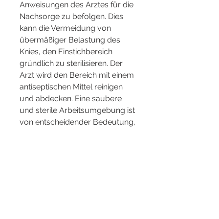
Anweisungen des Arztes für die 
Nachsorge zu befolgen. Dies 
kann die Vermeidung von 
übermäßiger Belastung des 
Knies, den Einstichbereich 
gründlich zu sterilisieren. Der 
Arzt wird den Bereich mit einem 
antiseptischen Mittel reinigen 
und abdecken. Eine saubere 
und sterile Arbeitsumgebung ist 
von entscheidender Bedeutung, 
um mögliche Komplikationen zu 
vermeiden. Der Patient sollte 
bequeme Kleidung tragen und 
möglicherweise einen Begleiter 
zur Unterstützung mitbringen.
4. Sterilisation des 
Einstichbereichs