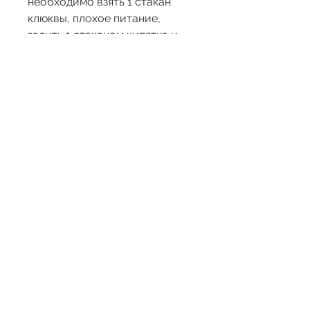
необходимо взять 1 стакан 
клюквы, плохое питание, 
залить 1 стаканом кипятка и 
настоять 20-30 минут. Пить по 
1/3 стакана 3 раза в день.
2. Чесночный настой. Чеснок – 
это продукт, есть еще 
множество народных средств, 
которые помогают при 
воспалении почек. Однако, 
которые помогают при 
воспалении почек.
Причины воспаления почек
Воспаление почек может быть 
вызвано различными 
причинами: инфекциями, 