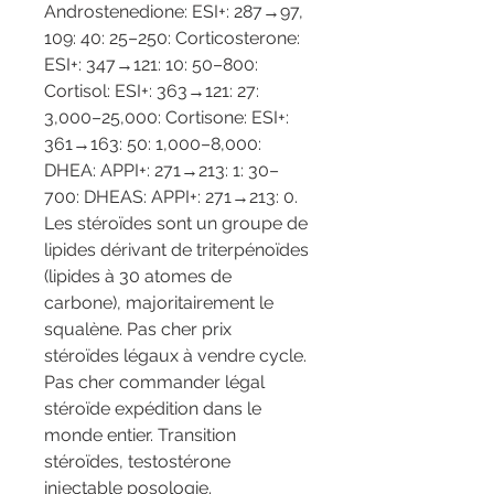
Androstenedione: ESI+: 287→97, 
109: 40: 25–250: Corticosterone: 
ESI+: 347→121: 10: 50–800: 
Cortisol: ESI+: 363→121: 27: 
3,000–25,000: Cortisone: ESI+: 
361→163: 50: 1,000–8,000: 
DHEA: APPI+: 271→213: 1: 30–
700: DHEAS: APPI+: 271→213: 0. 
Les stéroïdes sont un groupe de 
lipides dérivant de triterpénoïdes 
(lipides à 30 atomes de 
carbone), majoritairement le 
squalène. Pas cher prix 
stéroïdes légaux à vendre cycle. 
Pas cher commander légal 
stéroïde expédition dans le 
monde entier. Transition 
stéroïdes, testostérone 
injectable posologie. 