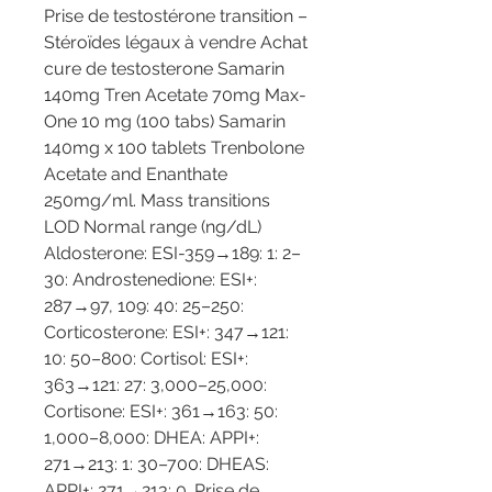
Prise de testostérone transition – 
Stéroïdes légaux à vendre Achat 
cure de testosterone Samarin 
140mg Tren Acetate 70mg Max-
One 10 mg (100 tabs) Samarin 
140mg x 100 tablets Trenbolone 
Acetate and Enanthate 
250mg/ml. Mass transitions 
LOD Normal range (ng/dL) 
Aldosterone: ESI-359→189: 1: 2–
30: Androstenedione: ESI+: 
287→97, 109: 40: 25–250: 
Corticosterone: ESI+: 347→121: 
10: 50–800: Cortisol: ESI+: 
363→121: 27: 3,000–25,000: 
Cortisone: ESI+: 361→163: 50: 
1,000–8,000: DHEA: APPI+: 
271→213: 1: 30–700: DHEAS: 
APPI+: 271→213: 0. Prise de 