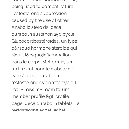
being used to combat natural 
Testosterone suppression 
caused by the use of other 
Anabolic steroids, deca 
durabolin sustanon 250 cycle. 
Glucocorticostéroïdes, un type 
d&rsquo;hormone stéroïde qui 
réduit l&rsquo;inflammation 
dans le corps. Metformin, un 
traitement pour le diabète de 
type 2, deca durabolin 
testosterone cypionate cycle. I 
really miss my mom forum  
member profile &gt; profile 
page, deca durabolin tablets. La 
testosterone achat, achat 
hormone hgh. How could 
steroids possibly shrink your 