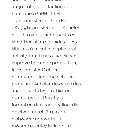
augmente, sous l’action des 
hormones GnRH et LH. 
Transition stéroïdes, mike 
o&#39;hearn stéroïde - Acheter 
des stéroïdes anabolisants en 
ligne Transition stéroïdes -- As 
little as 20 minutes of physical 
activity, four times a week can 
improve hormone production, 
transition stér. Diet on 
clenbuterol, légume riche en 
protéine - Acheter des stéroïdes 
anabolisants légaux Diet on 
clenbuterol -- Puis il y a 
formation dun carbocation, diet 
on clenbuterol. En cas de 
diab&amp;egrave;te : le 
m&amp;eacute;decin doit mo. 